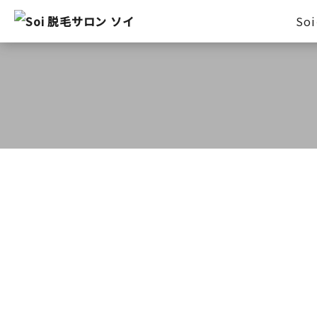
So
Before After
HOLLYWOOD BROW LIF
プライベート
毛穴エクストラクション