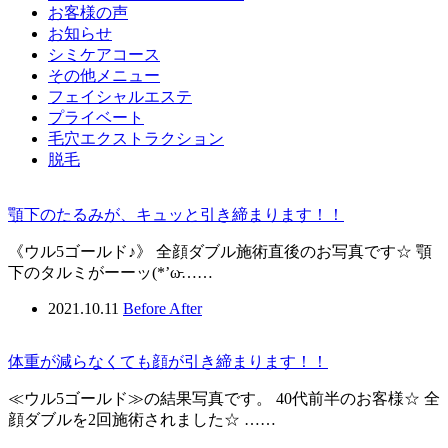
お客様の声
お知らせ
シミケアコース
その他メニュー
フェイシャルエステ
プライベート
毛穴エクストラクション
脱毛
顎下のたるみが、キュッと引き締まります！！
《ウル5ゴールド♪》 全顔ダブル施術直後のお写真です☆ 顎
下のタルミがーーッ(*’ω̵……
2021.10.11
Before After
体重が減らなくても顔が引き締まります！！
≪ウル5ゴールド≫の結果写真です。 40代前半のお客様☆ 全
顔ダブルを2回施術されました☆ ……