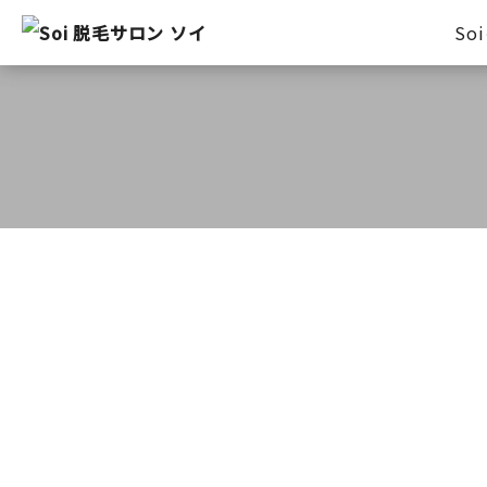
So
Before After
HOLLYWOOD BROW LIF
プライベート
毛穴エクストラクション