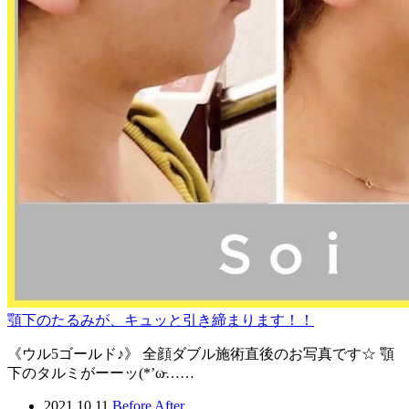
顎下のたるみが、キュッと引き締まります！！
《ウル5ゴールド♪》 全顔ダブル施術直後のお写真です☆ 顎
下のタルミがーーッ(*’ω̵……
2021.10.11
Before After