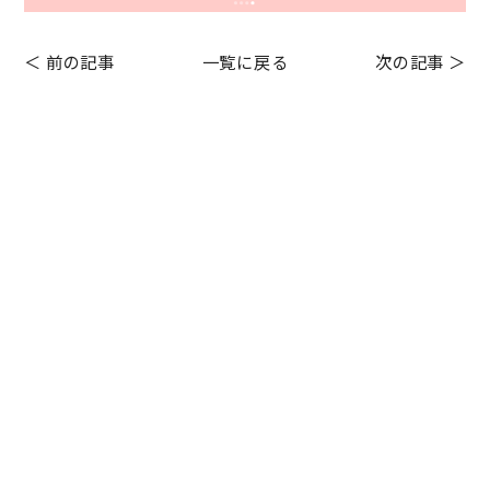
＜ 前の記事
一覧に戻る
次の記事 ＞
Before After
HOLLYWOOD BROW LIFT
お客様の声
お知らせ
シミケアコース
その他メニュー
フェイシャルエステ
プライベート
毛穴エクストラクション