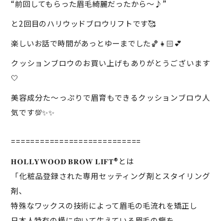
“前回してもらった眉毛綺麗だったから〜♪”
と2回目のハリウッドブロウリフトです🥰
楽しいお話で時間があっとゆーまでした🏀👧🏻💕
クッションブロウのお買い上げもありがとうございます
🤍
美容成分た〜っぷりで眉育もできるクッションブロウ人
気です💯✨✨
===========================
𝐇𝐎𝐋𝐋𝐘𝐖𝐎𝐎𝐃 𝐁𝐑𝐎𝐖 𝐋𝐈𝐅𝐓®︎とは
「化粧品登録された専用セッティング剤とスタイリング
剤、
特殊なワックスの技術によって眉毛の毛流れを矯正し
日本人特有の横に向いて生えている眉毛の癖を