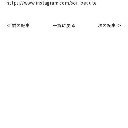
https://www.instagram.com/soi_beaute
＜ 前の記事
一覧に戻る
次の記事 ＞
Before After
HOLLYWOOD BROW LIFT
お客様の声
お知らせ
シミケアコース
その他メニュー
フェイシャルエステ
プライベート