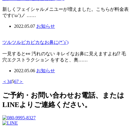
新しくフェイシャルメニユーが増えました。こちらが料金表
です(‘ω’)ノ ……
2022.05.07
お知らせ
ツルツルピカピカなお鼻に(*´з`)
一見すると👀 汚れのない キレイなお鼻に見えますよね⁉️ 毛
穴エクストラクション をすると、奥……
2022.05.06
お知らせ
＜
3
4
5
6
7
＞
ご予約・お問い合わせ
お電話、または
LINEよりご連絡ください。