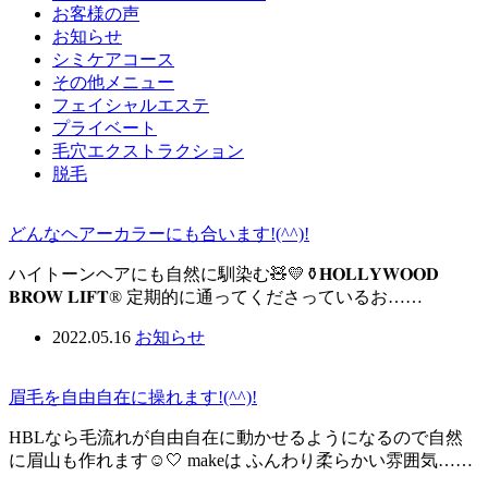
お客様の声
お知らせ
シミケアコース
その他メニュー
フェイシャルエステ
プライベート
毛穴エクストラクション
脱毛
どんなヘアーカラーにも合います!(^^)!
ハイトーンヘアにも自然に馴染む🧸💛⚱️𝐇𝐎𝐋𝐋𝐘𝐖𝐎𝐎𝐃
𝐁𝐑𝐎𝐖 𝐋𝐈𝐅𝐓®︎ 定期的に通ってくださっているお……
2022.05.16
お知らせ
眉毛を自由自在に操れます!(^^)!
HBLなら毛流れが自由自在に動かせるようになるので自然
に眉山も作れます☺️🤍 makeは ふんわり柔らかい雰囲気……