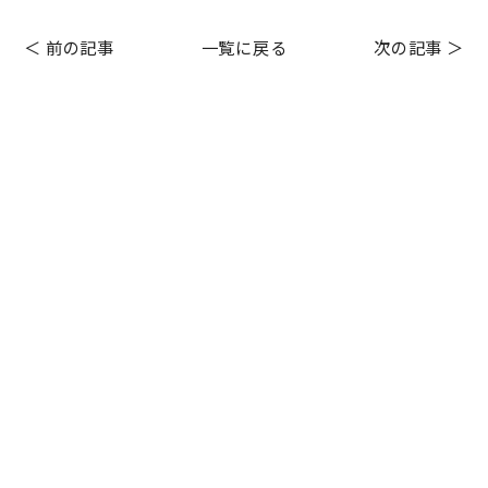
＜ 前の記事
一覧に戻る
次の記事 ＞
Before After
HOLLYWOOD BROW LIFT
お客様の声
お知らせ
シミケアコース
その他メニュー
フェイシャルエステ
プライベート
毛穴エクストラクション