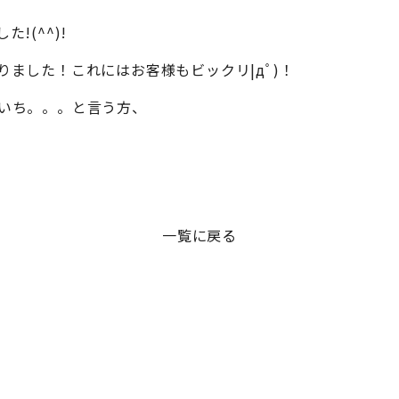
!(^^)!
ました！これにはお客様もビックリ|дﾟ)！
いち。。。と言う方、
一覧に戻る
T
お客様の声
お知らせ
シミケアコース
そ
脱毛