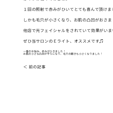
１回の照射で赤みがひいてとても喜んで頂けました
しかも毛穴が小さくなり、お肌の凸凹がおさまり
他店で光フェイシャルをされていて効果がいま
ぜひ当サロンのＥライト、オススメです♫
一番のお悩み、赤みがひきました！
お肌の小さな凸凹が平らになり、毛穴の開きも小さくなりました！
＜ 前の記事
Before After
HOLLYWOOD BROW LIF
プライベート
毛穴エクストラクション