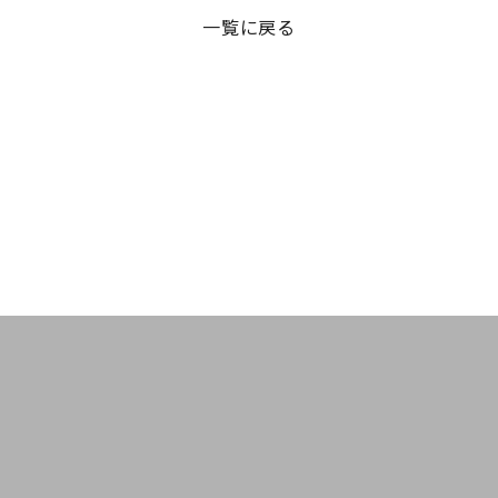
一覧に戻る
T
お客様の声
お知らせ
シミケアコース
そ
脱毛