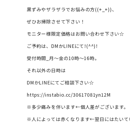
黒ずみやザラザラでお悩みの方((+_+))、
ぜひお掃除させて下さい！
モニター様限定価格はお問い合わせ下さい☆
ご予約は、DMかLINEにて!(^^)!
受付時間_月～金の10時～16時。
それ以外の日時は
DMかLINEにてご相談下さい☆
https://instabio.cc/30617081yn12M
※多少痛みを伴います←個人差がございます。
※人によっては赤くなります←翌日にはたいて