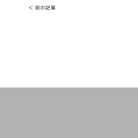
＜ 前の記事
Before After
HOLLYWOOD BROW LIF
プライベート
毛穴エクストラクション