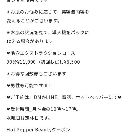
✴︎お肌のお悩みに応じて、美容液内容を
変えることがございます。
✴︎お肌の状況を見て、導入機をパックに
代える場合があります。
❤︎毛穴エクストラクションコース
90分¥11,000→初回お試し¥8,500
✴︎お得な回数券もございます
❤︎男性も可能です👱🏼‍♂️
❤︎ご予約は、DMかLINE、電話、ホットペッパーにて❤︎
❤︎受付時間_月～金の10時～17時。
水曜日は定休日です。
Hot Pepper Beautyクーポン