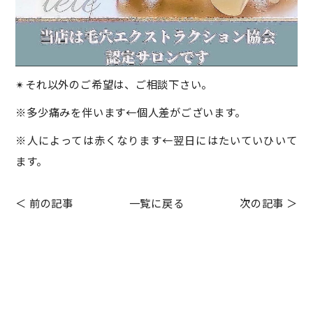
✴︎それ以外のご希望は、ご相談下さい。
※多少痛みを伴います←個人差がございます。
※人によっては赤くなります←翌日にはたいていひいて
ます。
＜ 前の記事
一覧に戻る
次の記事 ＞
Before After
HOLLYWOOD BROW LIFT
お客様の声