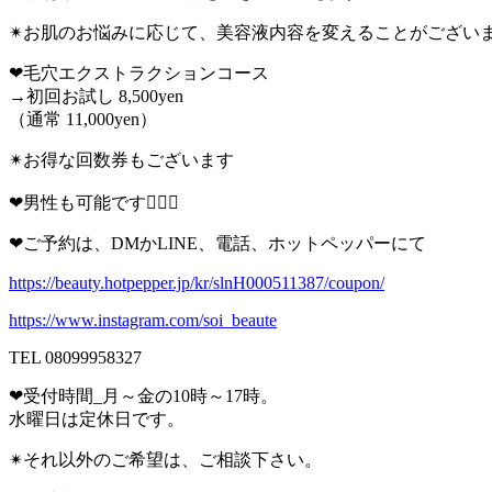
✴︎お肌のお悩みに応じて、美容液内容を変えることがござい
❤︎毛穴エクストラクションコース
→初回お試し 8,500yen
（通常 11,000yen）
✴︎お得な回数券もございます
❤︎男性も可能です👱🏼‍♂️
❤︎ご予約は、DMかLINE、電話、ホットペッパーにて
https://beauty.hotpepper.jp/kr/slnH000511387/coupon/
https://www.instagram.com/soi_beaute
TEL 08099958327
❤︎受付時間_月～金の10時～17時。
水曜日は定休日です。
✴︎それ以外のご希望は、ご相談下さい。