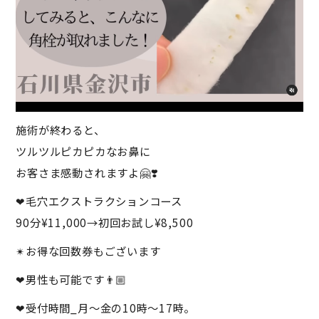
施術が終わると、
ツルツルピカピカなお鼻に
お客さま感動されますよ🤗❣️
❤︎毛穴エクストラクションコース
90分¥11,000→初回お試し¥8,500
✴︎お得な回数券もございます
❤︎男性も可能です👨🏼
❤︎受付時間_月～金の10時～17時。